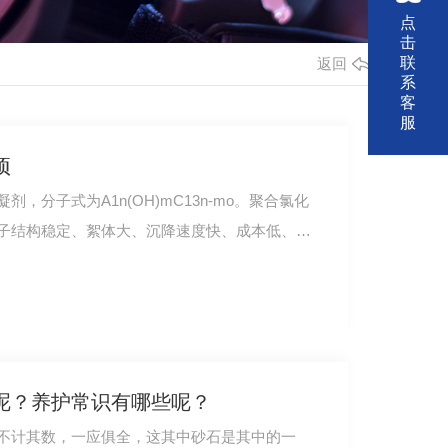
点
击
联
返回
系
客
服
项
，分子式为A1n(OH)mC13n-mo。聚合氯化
子结构稳定、絮体大、沉降速度快、成本低、混
呢？养护常识有哪些呢？
不计其数，一应俱全，这其中砂石是其中的一