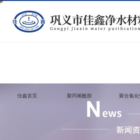
佳鑫首页
聚丙烯酰胺
聚合氯化