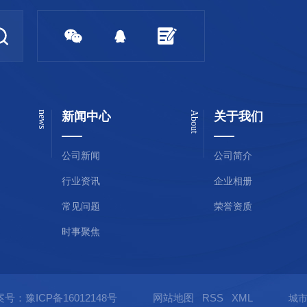
news
新闻中心
About
关于我们
公司新闻
公司简介
行业资讯
企业相册
常见问题
荣誉资质
时事聚焦
案号：
豫ICP备16012148号
网站地图
RSS
XML
城
城