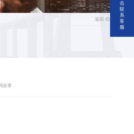
击
联
系
返回
客
服
码分享